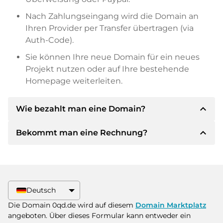
Nach Zahlungseingang wird die Domain an
Ihren Provider per Transfer übertragen (via
Auth-Code).
Sie können Ihre neue Domain für ein neues
Projekt nutzen oder auf Ihre bestehende
Homepage weiterleiten.
expand_less
Wie bezahlt man eine Domain?
expand_less
Bekommt man eine Rechnung?
Nach einer Einigung wird der Inhaber Ihnen die
Details der Zahlung mitteilen. Der Inhaber wird
Ihnen dann die SEPA Bankdetails mitteilen und
Ja, der Verkäufer wird Ihnen eine
auf Wunsch auch Paypal oder weitere
ordnungsgemäße Rechnung senden. Bei
Zahlungsmethoden anbieten.
größeren Kaufpreisen bekommen Sie auf
Deutsch
Wunsch auch einen zusätzlichen Kaufvertrag.
Bitte geben Sie bei der Überweisung immer
Die Domain 0qd.de wird auf diesem
Domain Marktplatz
den Domainnamen und die
angeboten. Über dieses Formular kann entweder ein
Rechnungsnummer an.