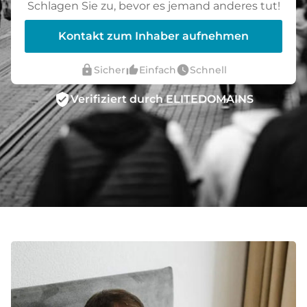
Schlagen Sie zu, bevor es jemand anderes tut!
Kontakt zum Inhaber aufnehmen
lock
thumb_up_alt
watch_later
Sicher
Einfach
Schnell
verified_user
Verifiziert durch ELITEDOMAINS